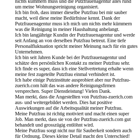
nichts kümmern muss und die Putzfrauenagentur alles rund
um meine Wohnungsreinigung organisiert.
Ich bin froh, dass immer dieselbe Putzfrau bei mir sauber
macht, weil diese meine Bedürfnisse kennt. Dank der
Putzfrauenagentur muss ich mich um nichts mehr kümmern
was die Reinigung in meiner Haushaltung anbelangt.
Ich bin langjährige Kundin der Putzfrauenagentur und werde
seit Anfang an von derselben Putzfrau betreut. Eine tiefe
Personalfluktuation spricht meiner Meinung nach für ein gutes
Unternehmen.
Ich bin seit Jahren Kunde bei der Putzfrauenagentur und
schätze den persönlichen Kontakt zu meiner Putzfrau sehr.
Ich finde es super, dass ich eine Stellvertretung erhalte wenn
meine fest zugeteilte Putzfrau einmal verhindert ist.
Ich habe einige Putzinstitute ausprobiert aber nur Putzfrau-
zuerich.com hält das was andere Reinigungsfirmen
versprechen. Super Dienstleistung! Vielen Dank.
Man merkt, dass die Angestellten von Putzfrau-zuerich.com
aus- und weitergebildet werden. Dies hat positive
Auswirkungen auf die Arbeitsqualität meiner Putzfrau.
Meine Putzfrau ist richtig motiviert und macht einen super
Job. Man merkt, dass sie von der Putzfrau-zuerich.com gut
behandelt und grosszügig entlöhnt wird.
Meine Putzfrau sorgt nicht nur für Sauberkeit sondern auch
für Ordnung. Dieses kleine Detail macht den Unterschied!