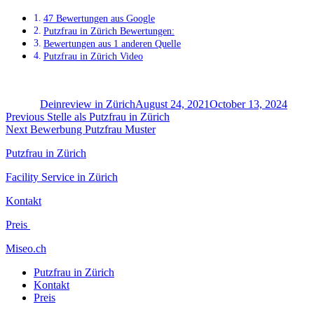
47 Bewertungen aus Google
Putzfrau in Zürich Bewertungen:
Bewertungen aus 1 anderen Quelle
Putzfrau in Zürich Video
Author
Posted
on
Deinreview in Zürich
August 24, 2021
October 13, 2024
Post
Previous
Previous
Stelle als Putzfrau in Zürich
Next
post:
Next
Bewerbung Putzfrau Muster
navigation
post:
Putzfrau in Zürich
Facility Service in Zürich
Kontakt
Preis
Miseo.ch
Putzfrau in Zürich
Kontakt
Preis