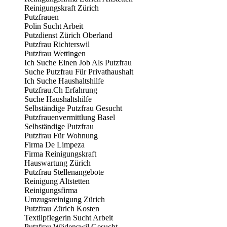
Reinigungskraft Zürich
Putzfrauen
Polin Sucht Arbeit
Putzdienst Zürich Oberland
Putzfrau Richterswil
Putzfrau Wettingen
Ich Suche Einen Job Als Putzfrau
Suche Putzfrau Für Privathaushalt
Ich Suche Haushaltshilfe
Putzfrau.Ch Erfahrung
Suche Haushaltshilfe
Selbständige Putzfrau Gesucht
Putzfrauenvermittlung Basel
Selbständige Putzfrau
Putzfrau Für Wohnung
Firma De Limpeza
Firma Reinigungskraft
Hauswartung Zürich
Putzfrau Stellenangebote
Reinigung Altstetten
Reinigungsfirma
Umzugsreinigung Zürich
Putzfrau Zürich Kosten
Textilpflegerin Sucht Arbeit
Putzfrau Wädenswil Gesucht