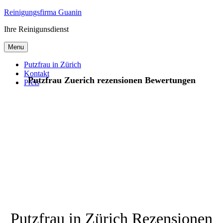
Skip
Reinigungsfirma Guanin
to
Ihre Reinigunsdienst
content
Menu
Putzfrau in Zürich
Kontakt
Putzfrau Zuerich rezensionen Bewertungen
Preis
Putzfrau in Zürich Rezensionen