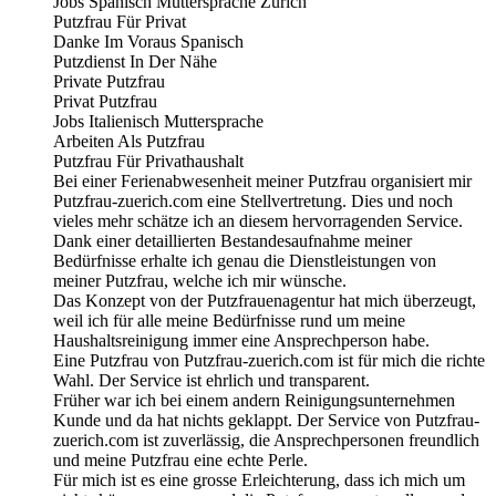
Jobs Spanisch Muttersprache Zürich
Putzfrau Für Privat
Danke Im Voraus Spanisch
Putzdienst In Der Nähe
Private Putzfrau
Privat Putzfrau
Jobs Italienisch Muttersprache
Arbeiten Als Putzfrau
Putzfrau Für Privathaushalt
Bei einer Ferienabwesenheit meiner Putzfrau organisiert mir
Putzfrau-zuerich.com eine Stellvertretung. Dies und noch
vieles mehr schätze ich an diesem hervorragenden Service.
Dank einer detaillierten Bestandesaufnahme meiner
Bedürfnisse erhalte ich genau die Dienstleistungen von
meiner Putzfrau, welche ich mir wünsche.
Das Konzept von der Putzfrauenagentur hat mich überzeugt,
weil ich für alle meine Bedürfnisse rund um meine
Haushaltsreinigung immer eine Ansprechperson habe.
Eine Putzfrau von Putzfrau-zuerich.com ist für mich die richte
Wahl. Der Service ist ehrlich und transparent.
Früher war ich bei einem andern Reinigungsunternehmen
Kunde und da hat nichts geklappt. Der Service von Putzfrau-
zuerich.com ist zuverlässig, die Ansprechpersonen freundlich
und meine Putzfrau eine echte Perle.
Für mich ist es eine grosse Erleichterung, dass ich mich um