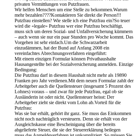
privaten Vermittlungen von Putzfrauen.
Wir helfen Menschen um eine Stelle zu bekommen.Warum
mehr bezahlen????Kontaktieren Sie direkt die Person!!!
Putzfrau einstellen? Wie stelle ich eine Putzfrau ein?So teuer
wird die «legale» Putzfrau wer eine Putzfrau beschäftigt,
muss sich um deren Sozial- und Unfallversicherung kümmern
– auch wenn sie nur ein paar Stunden pro Woche kommt. Das
Vorgehen ist sehr einfach.Um die Schwarzarbeit
einzudämmen, hat der Bund auf Anfang 2008 ein
vereinfachtes Abrechnungsverfahren eingeführt:
Mit einem einzigen Formular können Privathaushalte
Hausangestellte bei der Sozialversicherung anmelden. Einzige
Bedingung:
Die Putzfrau darf in diesem Haushalt nicht mehr als 19890
Franken pro Jahr verdienen.Mit dem neuen Formular zahlt der
Arbeitgeber auch die Quellensteuer (insgesamt 5 Prozent des
Lohnes) voraus – und zwar für jede Putzfrau, egal ob sie
Ausländerin ist oder nicht. Quellensteuer heisst: Der
Arbeitgeber zieht sie direkt vom Lohn ab.Vorteil für die
Putzfrau:
Was sie bar erhält, gehört ihr ganz. Sie muss das Einkommen
nicht noch nachträglich versteuern. Denn sie erhält von der
Ausgleichskasse eine Bescheinigung über die bereits
abgelieferte Steuer, die sie der Steuererklärung beilegen
muss.das Anmeldeverfahren ist unkompliziert. So müssen Sie