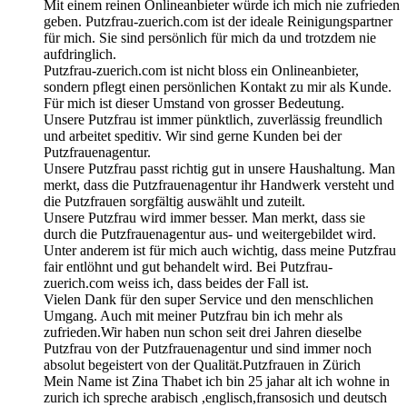
Mit einem reinen Onlineanbieter würde ich mich nie zufrieden
geben. Putzfrau-zuerich.com ist der ideale Reinigungspartner
für mich. Sie sind persönlich für mich da und trotzdem nie
aufdringlich.
Putzfrau-zuerich.com ist nicht bloss ein Onlineanbieter,
sondern pflegt einen persönlichen Kontakt zu mir als Kunde.
Für mich ist dieser Umstand von grosser Bedeutung.
Unsere Putzfrau ist immer pünktlich, zuverlässig freundlich
und arbeitet speditiv. Wir sind gerne Kunden bei der
Putzfrauenagentur.
Unsere Putzfrau passt richtig gut in unsere Haushaltung. Man
merkt, dass die Putzfrauenagentur ihr Handwerk versteht und
die Putzfrauen sorgfältig auswählt und zuteilt.
Unsere Putzfrau wird immer besser. Man merkt, dass sie
durch die Putzfrauenagentur aus- und weitergebildet wird.
Unter anderem ist für mich auch wichtig, dass meine Putzfrau
fair entlöhnt und gut behandelt wird. Bei Putzfrau-
zuerich.com weiss ich, dass beides der Fall ist.
Vielen Dank für den super Service und den menschlichen
Umgang. Auch mit meiner Putzfrau bin ich mehr als
zufrieden.Wir haben nun schon seit drei Jahren dieselbe
Putzfrau von der Putzfrauenagentur und sind immer noch
absolut begeistert von der Qualität.Putzfrauen in Zürich
Mein Name ist Zina Thabet ich bin 25 jahar alt ich wohne in
zurich ich spreche arabisch ,englisch,fransosich und deutsch