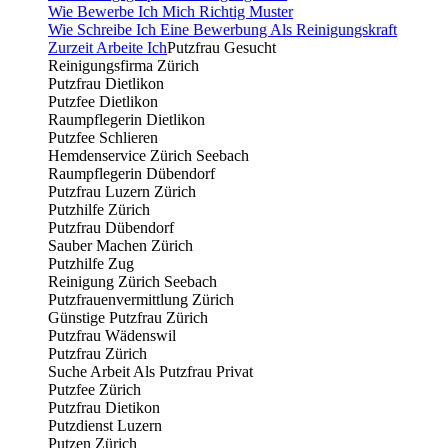
Wie Bewerbe Ich Mich Richtig Muster
Wie Schreibe Ich Eine Bewerbung Als Reinigungskraft
Zurzeit Arbeite Ich
Putzfrau Gesucht
Reinigungsfirma Zürich
Putzfrau Dietlikon
Putzfee Dietlikon
Raumpflegerin Dietlikon
Putzfee Schlieren
Hemdenservice Zürich Seebach
Raumpflegerin Dübendorf
Putzfrau Luzern Zürich
Putzhilfe Zürich
Putzfrau Dübendorf
Sauber Machen Zürich
Putzhilfe Zug
Reinigung Zürich Seebach
Putzfrauenvermittlung Zürich
Günstige Putzfrau Zürich
Putzfrau Wädenswil
Putzfrau Zürich
Suche Arbeit Als Putzfrau Privat
Putzfee Zürich
Putzfrau Dietikon
Putzdienst Luzern
Putzen Zürich